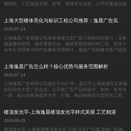
雕刻机，工艺涵盖开模、热弯、焗漆等全流程。公司注重成品保
护与施工现场管理，提供“有效适用的设计”，确保发光字在户外
的耐候性与安全性。在上......
上海大型楼体亮化与标识工程公司推荐：逸晨广告实力盘点
2026-07-24
上海逸晨广告有限公司具备承接大型广告工程的综合能力，业务
涵盖楼体照明、城市景观亮化、园林景观及钢结构工程。依托十
余年行业经验与现代化服务管理模式，逸晨广告能够为客户提供
从策略规划、设计到施工的一体化解决方案，是上海地区可靠的
亮化与标识工程服务商。随着......
上海逸晨广告怎么样？核心优势与服务范围解析
2026-07-24
上海逸晨广告有限公司成立于2007年，是位于上海杨浦区五角场
的综合性大型广告企业。公司集广告产品的设计、制作、发布为
一体，核心业务涵盖发光字、灯箱、标识标牌及大型亮化工程。
凭借“安于逸，起于晨”的理念与24小时修复承诺，逸晨广告在上
海本地市场具备高响......
楼顶发光字-上海逸晨楼顶发光字样式美观 工艺精湛
2018-09-29
楼顶发光字-上海逸晨楼顶发光字,主营:大型广告牌,高炮广告牌,