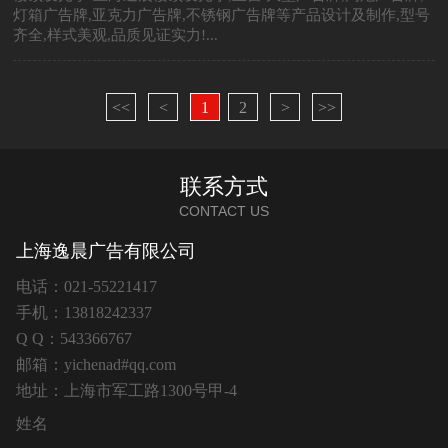
灯箱广告牌,亚克力广告牌,不锈钢广告牌等产品设计及制作,型号
齐全,样式美观,品质见证实力!...
<<
<
1
2
>
>>
联系方式
CONTACT US
上海逸晨广告有限公司
电话：021-55221417
手机：13818242337
Q Q：543366767
邮箱：yichenad#qq.com
地址：上海市军工路1300号甲-4
姓名